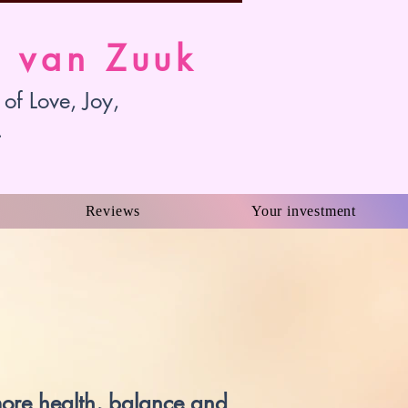
t van Zuuk
 of Love, Joy,
.
Reviews
Your investment
more health, balance and