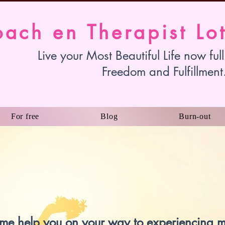
ach en Therapist Lo
Live your Most Beautiful Life now full
Freedom and Fulfillment
For free
Blog
Burn-out
 me help you on your way to experiencing 