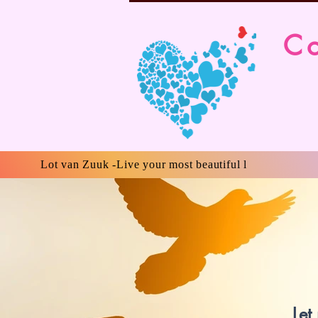
Co
Lot van Zuuk -Live your most beautiful l
Let