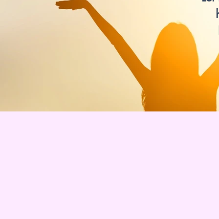
www.lotvanzuuk.nl.jpg