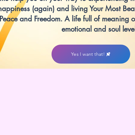
happiness (again) and living Your Most Beauti
Peace and Freedom. A life full of meaning o
emotional and soul level
Yes I want that!