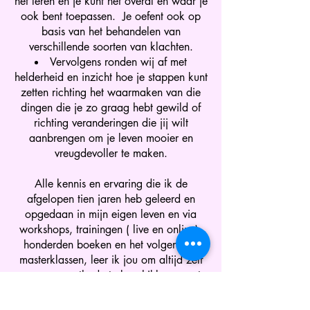
het leren en je kunt het overal en waar je
ook bent toepassen. Je oefent ook op
basis van het behandelen van
verschillende soorten van klachten.
Vervolgens ronden wij af met
helderheid en inzicht hoe je stappen kunt
zetten richting het waarmaken van die
dingen die je zo graag hebt gewild of
richting veranderingen die jij wilt
aanbrengen om je leven mooier en
vreugdevoller te maken.
Alle kennis en ervaring die ik de
afgelopen tien jaren heb geleerd en
opgedaan in mijn eigen leven en via
workshops, trainingen ( live en online),
honderden boeken en het volgen van
masterklassen, leer ik jou om altijd zelf
over een methode te beschikken naast
de reguliere geneeskunde.