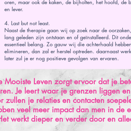
oren, maar ook de kaken, de bijholten, het hoofd, de 
en lever.
4. Last but not least.
Naast de therapie gaan wij op zoek naar de oorzaken
lang geleden zijn ontstaan en of geïnstalleerd. Dit on
essentieel belang. Zo gauw wij die achterhaald hebb
elimineren, dan zal er herstel optreden. daarnaast wer
later zul je er nog positieve gevolgen van ervaren.
Je Mooiste Leven zorgt ervoor dat je be
eren. Je leert waar je grenzen liggen en 
zullen je relaties en contacten soepel
bben veel meer impact dan men in de ee
et werkt dieper en verder door en alle