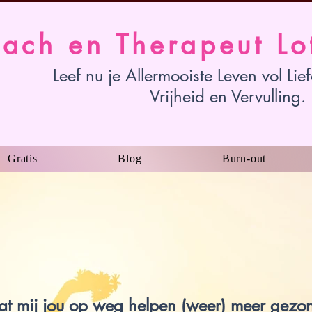
ach en Therapeut Lo
Leef nu je Allermooiste Leven vol Lie
Vrijheid en Vervulling.
Gratis
Blog
Burn-out
at mij jou op weg helpen (weer) meer gezo