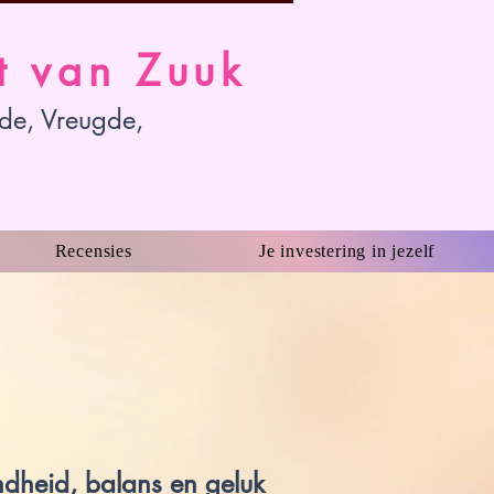
t van Zuuk
fde, Vreugde,
Recensies
Je investering in jezelf
ndheid, balans en geluk