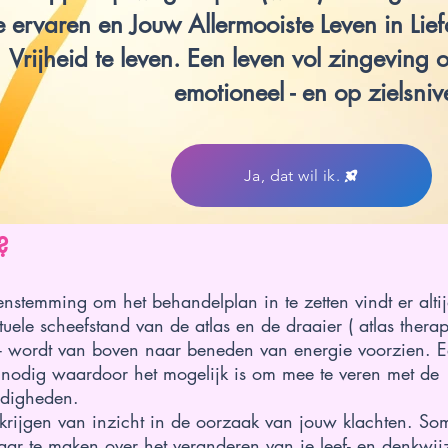
e ervaren en Jouw Allermooiste Leven in Lie
Vrijheid te leven. Een leven vol zingeving op
emotioneel - en op zielsniv
Ja, dat wil ik.
?
stemming om het behandelplan in te zetten vindt er alti
tuele scheefstand van de atlas en de draaier ( atlas therap
elet- wordt van boven naar beneden van energie voorzien. 
s nodig waardoor het mogelijk is om mee te veren met de
ndigheden.
krijgen van inzicht in de oorzaak van jouw klachten. So
aar te maken over het veranderen van je leef- en denkwij