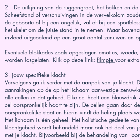
2. De uitlijning van de ruggengraat, het bekken en de 
Scheefstand of verschuivingen in de wervelkolom zoude
de geboorte of bij een ongeluk, val of bij een sportbless
het skelet om de juiste stand in te nemen. Maar bovenal
invloed uitgeoefend op een groot aantal zenuwen en o
Eventuele blokkades zoals opgeslagen emoties, woede, te
worden losgelaten. Klik op deze link:
filmpje
voor extra
3. jouw specifieke klacht
Vervolgens ga ik verder met de aanpak van je klacht. 
aanrakingen op de op het lichaam aanwezige zenuwkn
alle cellen in dat gebied. Elke cel heeft een blauwdru
cel oorspronkelijk hoort te zijn. De cellen gaan door d
oorspronkelijke staat en hierin vindt de heling plaats 
Het lichaam is één geheel. Het holistische gedeelte van
klachtgebied wordt behandeld maar ook het deel van je
met je klacht. Bijvoorbeeld bij de behandeling van oor