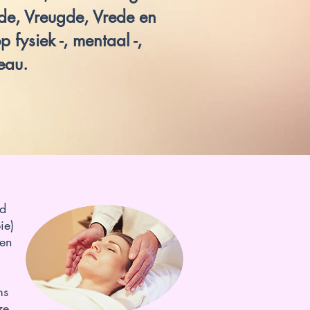
fde, Vreugde, Vrede en
 fysiek -, mentaal -,
eau.
jd
ie)
Een
ms
ze