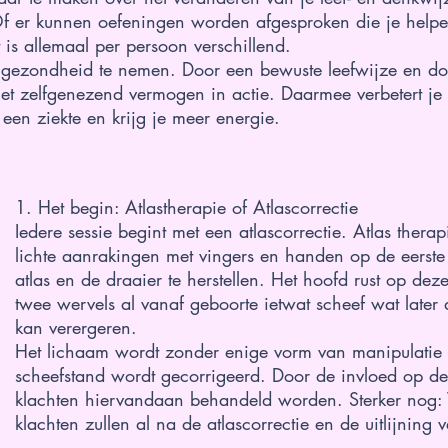
Of er kunnen oefeningen worden afgesproken die je help
 is allemaal per persoon verschillend.
en gezondheid te nemen. Door een bewuste leefwijze en do
et zelfgenezend vermogen in actie. Daarmee verbetert je
een ziekte en krijg je meer energie.
1. Het begin: Atlastherapie of Atlascorrectie
Iedere sessie begint met een atlascorrectie. Atlas ther
lichte aanrakingen met vingers en handen op de eerst
atlas en de draaier te herstellen. Het hoofd rust op de
twee wervels al vanaf geboorte ietwat scheef wat later
kan verergeren.
Het lichaam wordt zonder enige vorm van manipulatie 
scheefstand wordt gecorrigeerd. Door de invloed op 
klachten hiervandaan behandeld worden. Sterker nog: V
klachten zullen al na de atlascorrectie en de uitlijning 