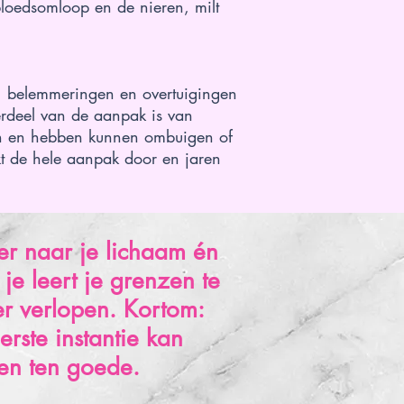
bloedsomloop en de nieren, milt
, belemmeringen en overtuigingen
derdeel van de aanpak is van
en en hebben kunnen ombuigen of
kt de hele aanpak door en jaren
ter naar je lichaam én
je leert je grenzen te
er verlopen. Kortom:
rste instantie kan
en ten goede.