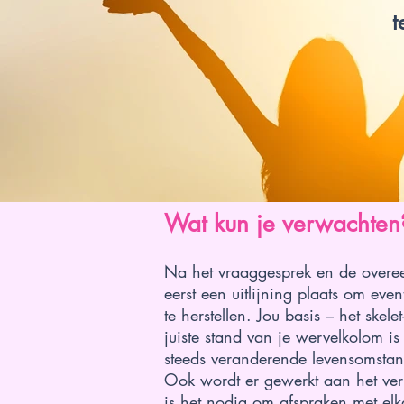
t
Wat kun je verwachten
www.lotvanzuuk.nl.jpg
Na het vraaggesprek en de overeen
eerst een uitlijning plaats om even
te herstellen. Jou basis – het sk
juiste stand van je wervelkolom i
steeds veranderende levensomsta
Ook wordt er gewerkt aan het ver
is het nodig om afspraken met elk