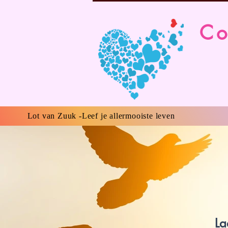
Co
Lot van Zuuk -Leef je allermooiste leven
La