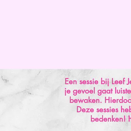
Een sessie bij Leef 
je gevoel gaat luist
bewaken. Hierdoor 
Deze sessies he
bedenken! H