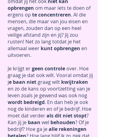
omdat jij het ook
niet kan
opbrengen
om maar iets te doen of
ergens op
te concentreren
. Al die
mensen, die maar van jou eisen en
vragen, zouden dan op een heel
veilige afstand zijn en jij? Jij zou
rusten! Net zo lang totdat je het
allemaal weer
kunt opbrengen
en
uitvoeren.
Je krijgt er
geen controle
over. Hoe
graag je dat ook wilt. Vooral omdat jij
j
e baan niet
graag wilt
kwijtraken
en zo de kans op voortzetting van je
leven zoals je gewend was ook nog
wordt bedreigd
. En dan heb je ook
nog de kinderen en of je bedrijf. Hoe
moet dat verder
als dit niet stopt
?
Kan jij je
baan
wel
behouden
? Of je
bedrijf? Hoe ga je
alle rekeningen
betalen
? Hoe lang blijf ik zo ziek dat