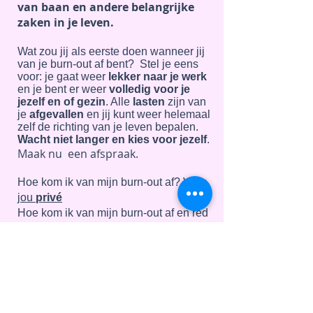
van baan en andere belangrijke
zaken in je leven.
Wat zou jij als eerste doen wanneer jij
van je burn-out af bent? Stel je eens
voor: je gaat weer
lekker naar je werk
en je bent er weer
volledig voor je
jezelf en of gezin
. Alle
lasten
zijn van
je
afgevallen
en jij kunt weer helemaal
zelf de richting van je leven bepalen.
Wacht niet langer en kies voor jezelf
.
Maak nu een afspraak.
Hoe kom ik van mijn burn-out af?
Voor
jou
privé
Hoe kom ik van mijn burn-out af en red
ik mijn bedrijf en leven?
Voor jou als
een
zelfstandige
met een burn-out?
Hoe kan mijn
medewerker
zo snel
mogelijk beter worden? Voor jou als
eigenaar
of
directeur
van een
onderneming met
personeelsleden