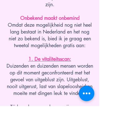
zijn.
Onbekend maakt onbemind
Omdat deze mogelijkheid nog niet heel
lang bestaat in Nederland en het nog
niet zo bekend is, bied ik je graag een
tweetal mogelijkheden gratis aan:
1. De vitaliteitsscan:
Duizenden en duizenden mensen worden
op dit moment geconfronteerd met het
gevoel van uitgeblust zijn. Uitgeblust,
nooit
uitgerust, last van slapeloosheid en
moeite met dingen leuk te vinden.
Tijdens
deze scan lopen wij even een
aantal punten door om met een frisse
blik te kijken naar daar waar jij je
bevindt. Welke weg je daarin kan
volgen en wat het beste bij jou past.