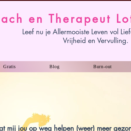
ach en Therapeut Lo
Leef nu je Allermooiste Leven vol Lie
Vrijheid en Vervulling.
Gratis
Blog
Burn-out
at mij jou op weg helpen (weer) meer gezo