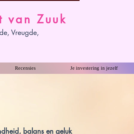
t van Zuuk
fde, Vreugde,
Recensies
Je investering in jezelf
ndheid, balans en geluk