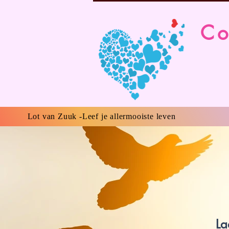
Co
Lot van Zuuk -Leef je allermooiste leven
La