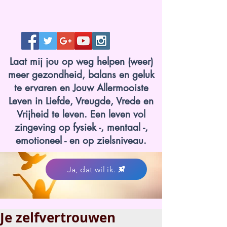
Laat mij jou op weg helpen (weer)
meer gezondheid, balans en geluk
te ervaren en Jouw Allermooiste
Leven in Liefde, Vreugde, Vrede en
Vrijheid te leven. Een leven vol
zingeving op fysiek -, mentaal -,
emotioneel - en op zielsniveau.
Ja, dat wil ik.
Je zelfvertrouwen
www.lotvanzuuk.nl.jpg