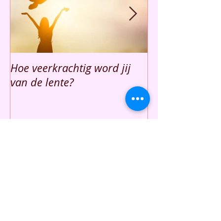
Hoe veerkrachtig word jij
Hoe en waarom 
van de lente?
rust creëren e
Recente berichten
Hoe veerkrachtig word jij van
de lente?