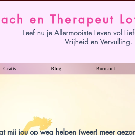
ach en Therapeut Lo
Leef nu je Allermooiste Leven vol Lie
Vrijheid en Vervulling.
Gratis
Blog
Burn-out
at mij jou op weg helpen (weer) meer gezo