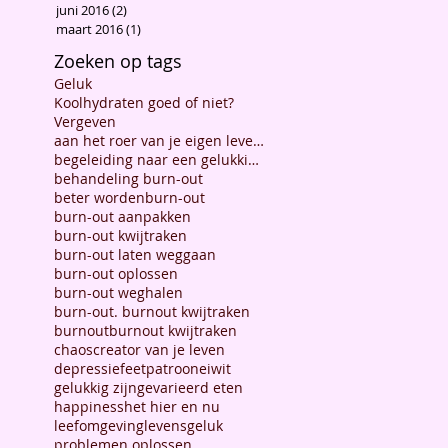
juni 2016
(2)
2 posts
maart 2016
(1)
1 post
Zoeken op tags
Geluk
Koolhydraten goed of niet?
Vergeven
aan het roer van je eigen leven staan
begeleiding naar een gelukkig leven
behandeling burn-out
beter worden
burn-out
burn-out aanpakken
burn-out kwijtraken
burn-out laten weggaan
burn-out oplossen
burn-out weghalen
burn-out. burnout kwijtraken
burnout
burnout kwijtraken
chaos
creator van je leven
depressief
eetpatroon
eiwit
gelukkig zijn
gevarieerd eten
happiness
het hier en nu
leefomgeving
levensgeluk
problemen oplossen