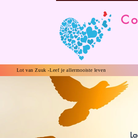
Co
Lot van Zuuk -Leef je allermooiste leven
La