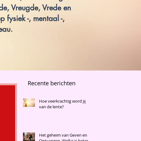
fde, Vreugde, Vrede en
 fysiek -, mentaal -,
eau.
Recente berichten
Hoe veerkrachtig word jij
van de lente?
Het geheim van Geven en
Ontvangen. Welke is beter?