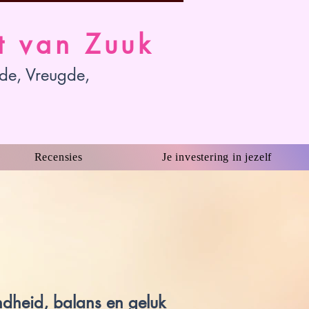
t van Zuuk
fde, Vreugde,
Recensies
Je investering in jezelf
ndheid, balans en geluk