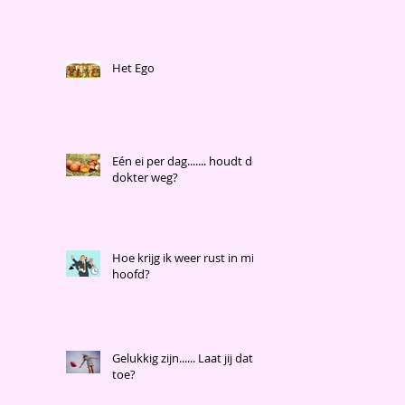
Het Ego
Eén ei per dag....... houdt de
dokter weg?
Hoe krijg ik weer rust in mijn
hoofd?
Gelukkig zijn...... Laat jij dat
toe?