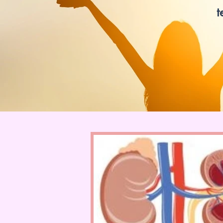
t
www.lotvanzuuk.nl.jpg