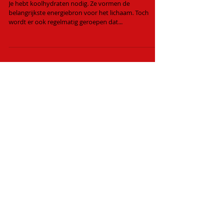
met koolhydraten?
Je hebt koolhydraten nodig. Ze vormen de
belangrijkste energiebron voor het lichaam. Toch
wordt er ook regelmatig geroepen dat...