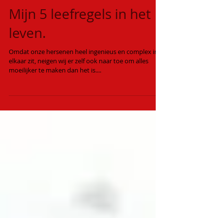
Mijn 5 leefregels in het
leven.
Omdat onze hersenen heel ingenieus en complex in
elkaar zit, neigen wij er zelf ook naar toe om alles
moeilijker te maken dan het is....