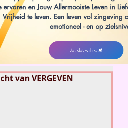
e ervaren en Jouw Allermooiste Leven in Lie
Vrijheid te leven. Een leven vol zingeving op
emotioneel - en op zielsniv
Ja, dat wil ik.
acht van VERGEVEN