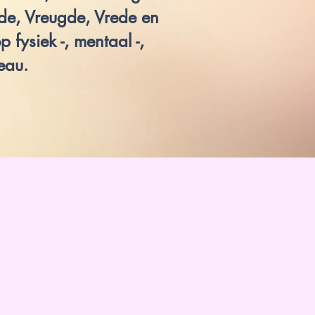
fde, Vreugde, Vrede en
 fysiek -, mentaal -,
eau.