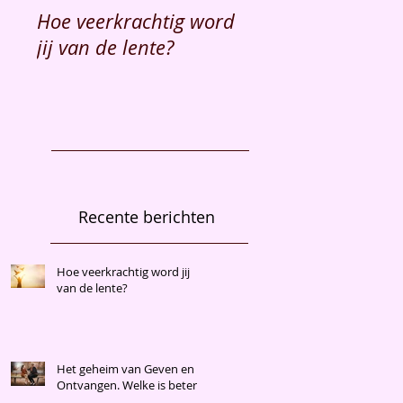
Hoe veerkrachtig word
Hoe en waarom
jij van de lente?
innerlijke rust cre
en vinden?
Recente berichten
Hoe veerkrachtig word jij
van de lente?
Het geheim van Geven en
Ontvangen. Welke is beter?