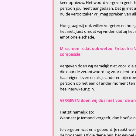
keer opnieuw. Het woord vergeven geeft he
persoon jou heeft aangedaan. Dat jij met a
nu de veroorzaker vrij mag spreken van al
Hoe graag wij ook willen vergeten en hoe g
het niet. Juist omdat wij vinden dat zij het 
emotionele schade.
Misschien is dat ook wel zo. En toch i
compassie!
Vergeven doen wij namelijk niet voor  die an
die daar de verantwoording voor dient te dra
haar eigen leven en als je anderen pijn do
persoon op het één of ander moment ten dee
heel nauwkeurig in.
VERGEVEN doen wij dus niet voor de an
Het zit namelijk zo:
Wanneer je iemand vergeeft, dan hoef je nie
te vergeten wat er is gebeurd. Je raakt we
de boosheid. Of die diepe pijn, het gevoel 