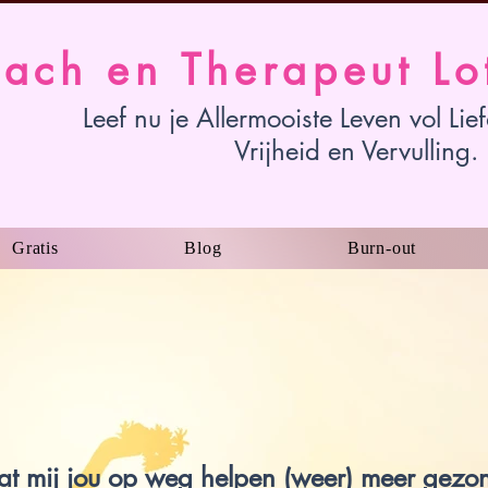
ach en Therapeut Lo
Leef nu je Allermooiste Leven vol Lie
Vrijheid en Vervulling.
Gratis
Blog
Burn-out
at mij jou op weg helpen (weer) meer gezo