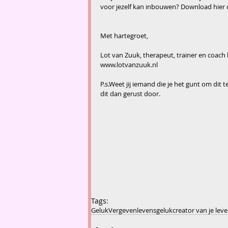
voor jezelf kan inbouwen? Download hier d
Met hartegroet,
Lot van Zuuk, therapeut, trainer en coach 
www.lotvanzuuk.nl
P.s.Weet jij iemand die je het gunt om dit t
dit dan gerust door.
Tags:
Geluk
Vergeven
levensgeluk
creator van je lev