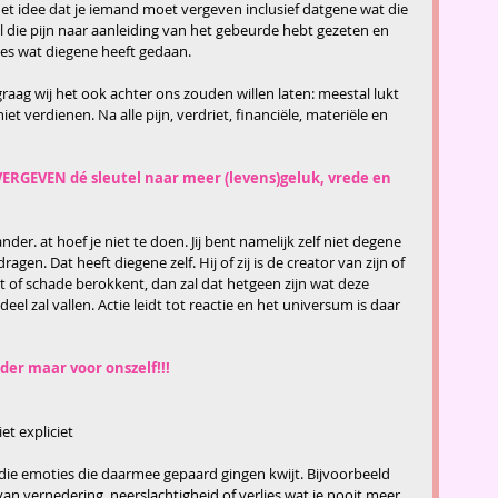
t idee dat je iemand moet vergeven inclusief datgene wat die 
l die pijn naar aanleiding van het gebeurde hebt gezeten en 
les wat diegene heeft gedaan.
raag wij het ook achter ons zouden willen laten: meestal lukt 
niet verdienen. Na alle pijn, verdriet, financiële, materiële en 
s VERGEVEN dé sleutel naar meer (levens)geluk, vrede en 
der. at hoef je niet te doen. Jij bent namelijk zelf niet degene 
gen. Dat heeft diegene zelf. Hij of zij is de creator van zijn of 
et of schade berokkent, dan zal dat hetgeen zijn wat deze 
l zal vallen. Actie leidt tot reactie en het universum is daar 
der maar voor onszelf!!!
t expliciet 
l die emoties die daarmee gepaard gingen kwijt. Bijvoorbeeld 
van vernedering, neerslachtigheid of verlies wat je nooit meer 