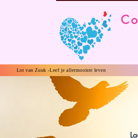
Co
Lot van Zuuk -Leef je allermooiste leven
La