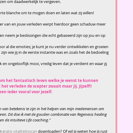
zen om daadwerkelijk te vergeven.
carte blanche om te mogen doen en laten wat zij willen! 
ast meer van en jouw verleden werpt hierdoor geen schaduw meer 
en neem je beslissingen die echt gebaseerd zijn op jou en op 
or al die emoties; je kunt je nu verder ontwikkelen en groeien 
 zijn wie jij in de eerste instantie was en zoals het de bedoeling 
jk en ongelooflijk mooi, vredig leven dat je verdient en waar jij 
om het fantastisch leven welke je wenst te kunnen 
et verleden de scepter zwaait maar jij. Jijzelf!!
een ieder vooral voor jezelf.
 en van betekenis te zijn in het helpen van mijn medemensen om 
varen. Dit doe ik met de gouden combinatie van Regenesis healing 
en de intuïtieve Life coaching."
n 
gratis vitaliteitsscan
 downloaden? Of wil jij weten hoe jij rust 