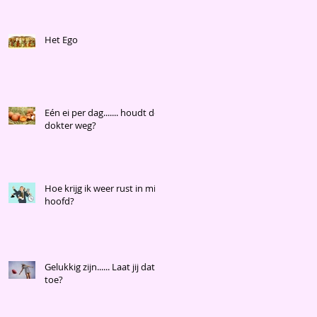
Het Ego
Eén ei per dag....... houdt de
dokter weg?
Hoe krijg ik weer rust in mijn
hoofd?
Gelukkig zijn...... Laat jij dat
toe?