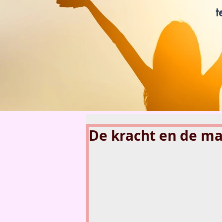
t
www.lotvanzuuk.nl.jpg
De kracht en de m