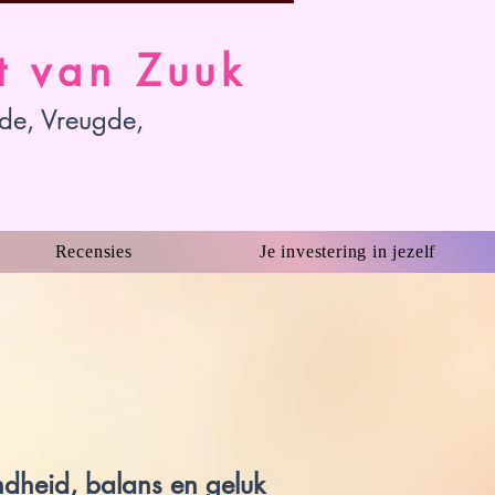
t van Zuuk
fde, Vreugde,
Recensies
Je investering in jezelf
ndheid, balans en geluk