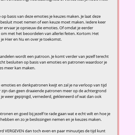
je op basis van deze emoties je keuzes maken. Je laat deze 
 besluit moet nemen of een keuze moet maken. Iedere keer 
er ervaar je opnieuw die emoties. Of omdat je eerder 
om met het beoordelen van allerlei feiten. Kortom: Het 
e Hier en Nu en over je toekomst.
andelen wordt een patroon. Je komt verder van jezelf terecht 
icht besluiten op basis van emoties en patronen waardoor je 
uzes meer kan maken.
e emoties en denkpatronen kwijt en zal je na verloop van tijd 
Er zijn dan geen draaiende patronen meer op de achtergrond 
j je weer gepijnigd, vernederd, gekleineerd of wat dan ook 
patronen en goed bij jezelf te rade gaan wat e echt wilt en hoe je 
eld hebben en zo je beslissingen nemen en je keuzes maken.
rd VERGEVEN dan toch even en paar minuutjes de tijd kunt 