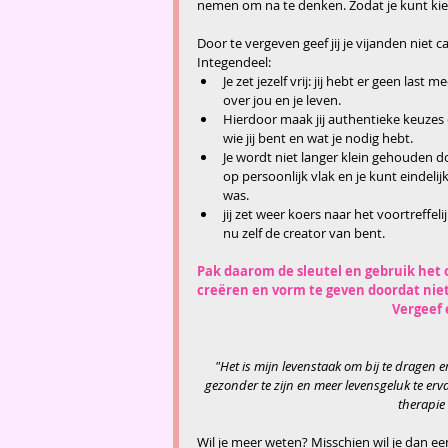
nemen om na te denken. Zodat je kunt kie
Door te vergeven geef jij je vijanden niet 
Integendeel: 
Je zet jezelf vrij: jij hebt er geen l
over jou en je leven.  
Hierdoor maak jij authentieke keuzes 
wie jij bent en wat je nodig hebt.  
Je wordt niet langer klein gehouden do
op persoonlijk vlak en je kunt eindelijk
was.  
jij zet weer koers naar het voortreffeli
nu zelf de creator van bent. 
Pak daarom de sleutel en gebruik het 
creëren en vorm te geven doordat niet h
Vergeef 
"Het is mijn levenstaak om bij te dragen
gezonder te zijn en meer levensgeluk te er
therapie 
Wil je meer weten? Misschien wil je dan ee