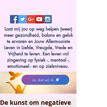
Laat mij jou op weg helpen (weer)
meer gezondheid, balans en geluk
te ervaren en Jouw Allermooiste
Leven in Liefde, Vreugde, Vrede en
Vrijheid te leven. Een leven vol
zingeving op fysiek -, mentaal -,
emotioneel - en op zielsniveau.
Ja, dat wil ik.
De kunst om negatieve
www.lotvanzuuk.nl.jpg