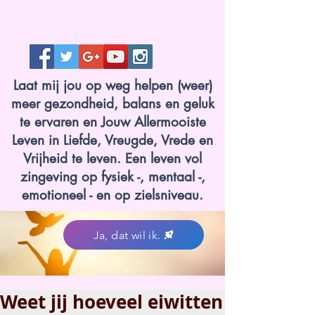
Laat mij jou op weg helpen (weer)
meer gezondheid, balans en geluk
te ervaren en Jouw Allermooiste
Leven in Liefde, Vreugde, Vrede en
Vrijheid te leven. Een leven vol
zingeving op fysiek -, mentaal -,
emotioneel - en op zielsniveau.
Ja, dat wil ik.
Weet jij hoeveel eiwitten
www.lotvanzuuk.nl.jpg