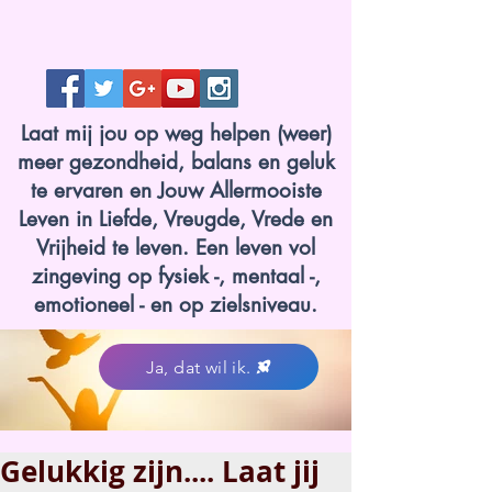
Laat mij jou op weg helpen (weer)
meer gezondheid, balans en geluk
te ervaren en Jouw Allermooiste
Leven in Liefde, Vreugde, Vrede en
Vrijheid te leven. Een leven vol
zingeving op fysiek -, mentaal -,
emotioneel - en op zielsniveau.
Ja, dat wil ik.
Gelukkig zijn.... Laat jij
www.lotvanzuuk.nl.jpg