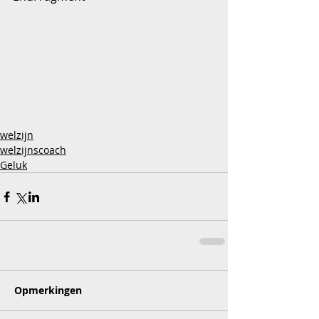
welzijn
welzijnscoach
Geluk
Opmerkingen